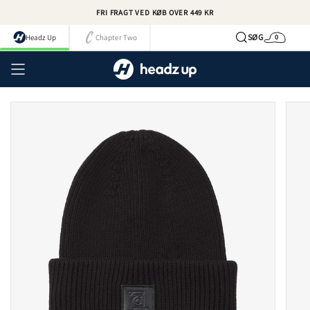
Spring
FRI FRAGT VED KØB OVER 449 KR
til
indhold
SØG
Headz Up
Chapter Two
0
Kurv
Kont