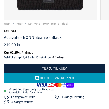
Hjem
Huer
Actiivate - BONN Beanie - Black
ACTIIVATE
Actiivate - BONN Beanie - Black
249,00 kr
Del dit køb op i 4, 6, 8 eller 10 betalinger
TILFØJ TIL KURV
TILFØJ TIL ØNSKESKYEN
Afhentning tilgængelig hos
Headz Up
Normalt klar inden for 24 timer
Fri fragt over 449 kr.
1-3 dages levering
365 dages returret