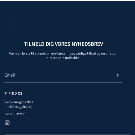
TILMELD DIG VORES NYHEDSBREV
Vær den første til at høre om nye lanceringer, særlige tilbud og inspiration
direkte i din indbakke.
FIND OS
Vesterbrogade 95H
(inde i baggården)
København V
I
n
s