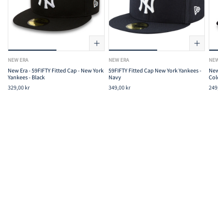
NEW ERA
NEW ERA
NEW
New Era - 59FIFTY Fitted Cap - New York
59FIFTY Fitted Cap New York Yankees -
New
Yankees - Black
Navy
Col
329,00 kr
349,00 kr
249