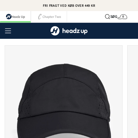
Spring
FRI FRAGT VED KØB OVER 449 KR
til
indhold
SØG
Headz Up
Chapter Two
0
Kurv
Kont