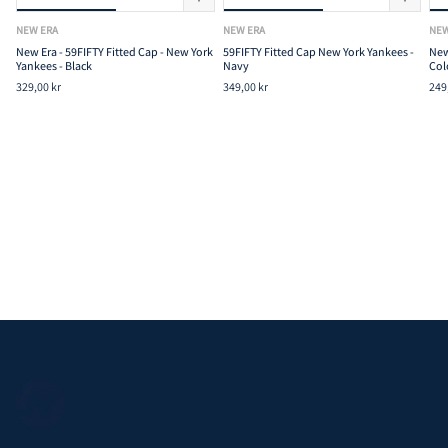
NEW ERA
NEW ERA
NEW
New Era - 59FIFTY Fitted Cap - New York
59FIFTY Fitted Cap New York Yankees -
New
Yankees - Black
Navy
Col
329,00 kr
349,00 kr
249