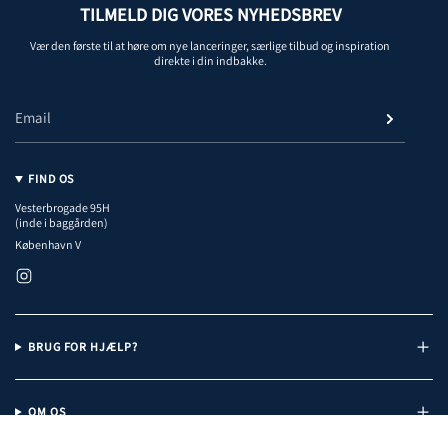
TILMELD DIG VORES NYHEDSBREV
Vær den første til at høre om nye lanceringer, særlige tilbud og inspiration
direkte i din indbakke.
FIND OS
Vesterbrogade 95H
(inde i baggården)
København V
I
n
s
t
a
BRUG FOR HJÆLP?
g
r
a
m
OM OS