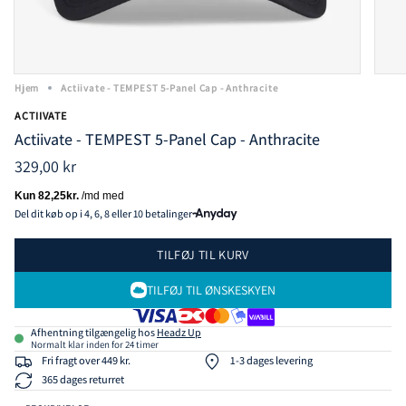
Hjem
Actiivate - TEMPEST 5-Panel Cap - Anthracite
ACTIIVATE
Actiivate - TEMPEST 5-Panel Cap - Anthracite
329,00 kr
Del dit køb op i 4, 6, 8 eller 10 betalinger
TILFØJ TIL KURV
TILFØJ TIL ØNSKESKYEN
Afhentning tilgængelig hos
Headz Up
Normalt klar inden for 24 timer
Fri fragt over 449 kr.
1-3 dages levering
365 dages returret