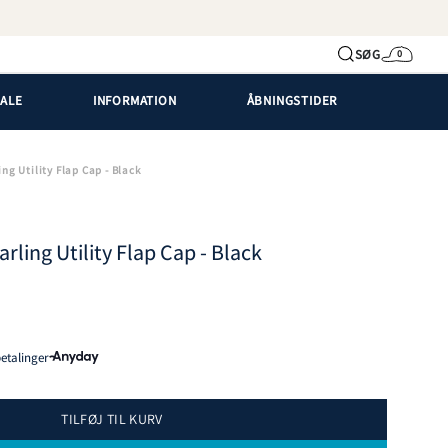
SØG
0
Kurv
SALE
INFORMATION
ÅBNINGSTIDER
Konto
ng Utility Flap Cap - Black
rling Utility Flap Cap - Black
 betalinger
TILFØJ TIL KURV