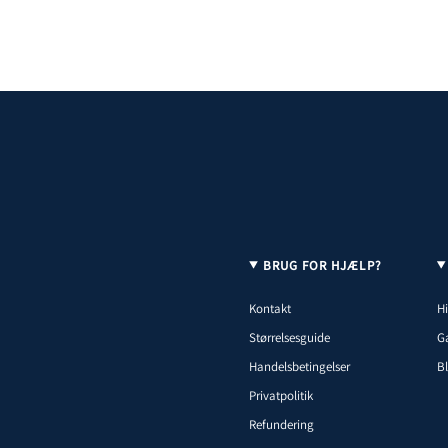
BRUG FOR HJÆLP?
Kontakt
Hi
Størrelsesguide
G
Handelsbetingelser
B
Privatpolitik
Refundering