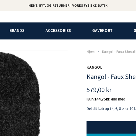
HENT, BYT, OG RETURNER I VORES FYSISKE BUTIK
VI BYTTER ALLE ORDRER I 365 DAGE
BRANDS
ACCESSORIES
GAVEKORT
Hjem
Kangol - Faux Shearli
KANGOL
Kangol - Faux Shea
579,00 kr
Del dit køb op i 4, 6, 8 eller 10