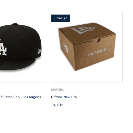
Udsolgt
NEW ERA
Y Fitted Cap - Los Angeles
Giftbox New Era
10,00 kr