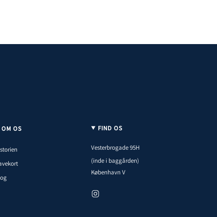
FIND OS
OM OS
Vesterbrogade 95H
storien
(inde i baggården)
avekort
København V
log
I
n
s