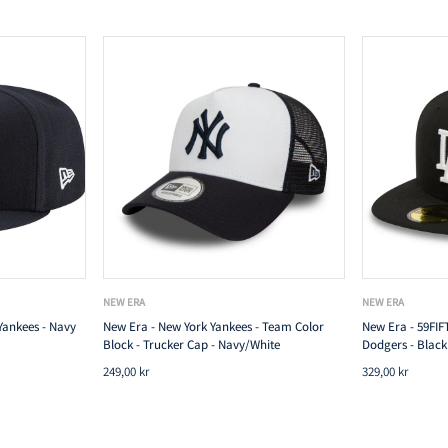
TILFØJ TIL KURV
NEW ERA
NEW ERA
Yankees - Navy
New Era - New York Yankees - Team Color
New Era - 59FIFT
Block - Trucker Cap - Navy/White
Dodgers - Black
249,00 kr
329,00 kr