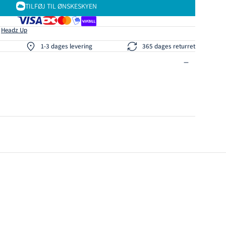
TILFØJ TIL ØNSKESKYEN
s
Headz Up
1-3 dages levering
365 dages returret