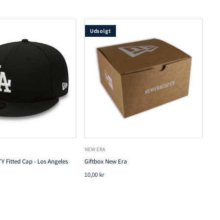
Udsolgt
NEW ERA
Y Fitted Cap - Los Angeles
Giftbox New Era
10,00 kr