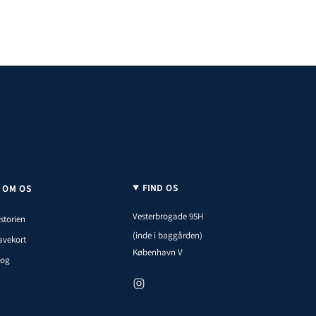
FIND OS
OM OS
Vesterbrogade 95H
storien
(inde i baggården)
avekort
København V
log
I
n
s