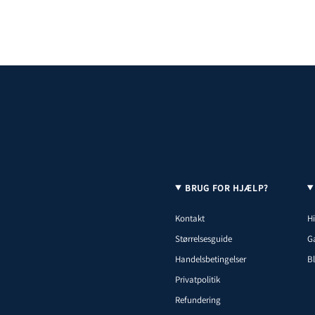
BRUG FOR HJÆLP?
Kontakt
Hi
Størrelsesguide
G
Handelsbetingelser
B
Privatpolitik
Refundering