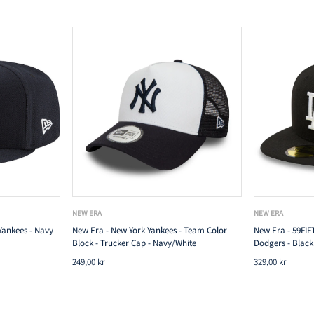
TILFØJ TIL KURV
NEW ERA
NEW ERA
Yankees - Navy
New Era - New York Yankees - Team Color
New Era - 59FIFT
Block - Trucker Cap - Navy/White
Dodgers - Black
249,00 kr
329,00 kr