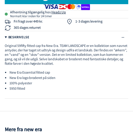
Afhentning tilgængelig hos
Headz Up
Normalt klar inden for 24 timer
Fri fragt over 449 kr.
1-3 dages levering
365 dages returret
BESKRIVELSE
Original 59fifty fitted cap fra New Era. TEAM LANDSCAPE er en kollektion som navnet
antyder, der har taget sit udtryk og design udfra et landskab. Der findes en "ørkern",
en "vand" og en "skov" version. Det er en limited kollektion, som kun kommer en
gang, og så vil de udgå. Selve landskabet er broderet med fantastiske detaljer, og
flotte farver i den højeste kvalitet.
New Era Essential fitted cap
New Era logo broderet på siden
100% polyester
5950 fitted
Mere fra new era