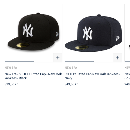
NEW ERA
NEW ERA
NEW
New Era - 59FIFTY Fitted Cap - New York
59FIFTY Fitted Cap New York Yankees -
New
Yankees - Black
Navy
Col
329,00 kr
349,00 kr
249