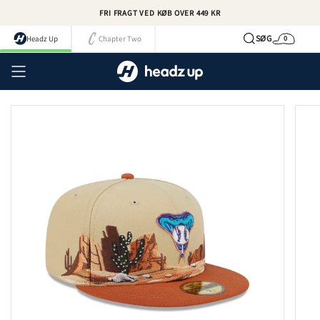
Spring
FRI FRAGT VED KØB OVER 449 KR
til
indhold
SØG
Headz Up
Chapter Two
0
Kurv
Kont