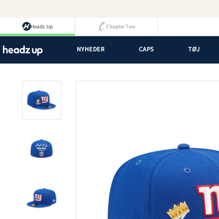
Spring
til
indhold
Headz Up
Chapter Two
NYHEDER
CAPS
TØJ