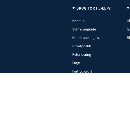
BRUG FOR HJÆLP?
Kontakt
Hi
Størrelsesguide
G
Handelsbetingelser
B
Privatpolitik
Refundering
Fragt
Fortryd ordre
olitik
Politik om beskyttelse af persondata
Servicevilkår
Leveringspolitik