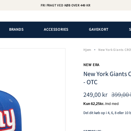
FRI FRAGT VED KØB OVER 449 KR
BRANDS
ACCESSORIES
GAVEKORT
Hjem
New York Giants CRO
NEW ERA
New York Giants 
- OTC
Normal
249,00 kr
399,00 
pris
Del dit køb op i 4, 6, 8 eller 10