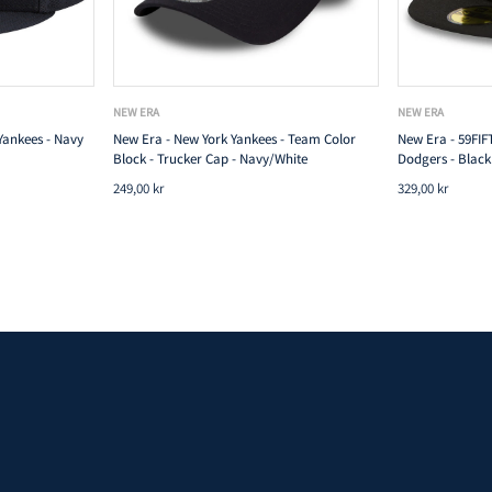
TILFØJ TIL KURV
NEW ERA
NEW ERA
Yankees - Navy
New Era - New York Yankees - Team Color
New Era - 59FIFT
Block - Trucker Cap - Navy/White
Dodgers - Black
249,00 kr
329,00 kr