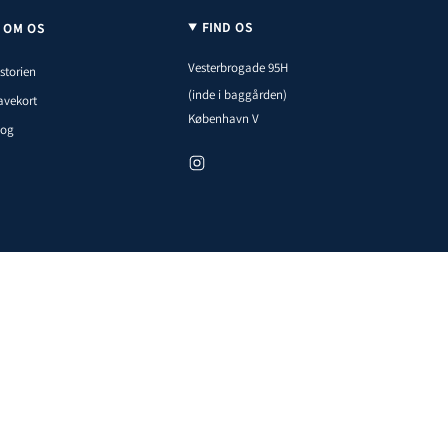
FIND OS
OM OS
Vesterbrogade 95H
storien
(inde i baggården)
avekort
København V
log
I
n
s
t
a
g
r
a
m