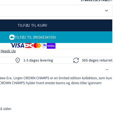
STØRRELSESTABEL
TILFØJ TIL KURV
TILFØJ TIL ØNSKESKYEN
s
Headz Up
1-3 dages levering
365 dages returret
ra New Era. Linjen CROWN CHAMPS er en limited edition kollektion, som kun
 CROWN CHAMPS hylder hvert eneste teams og deres titler igennem
på siden