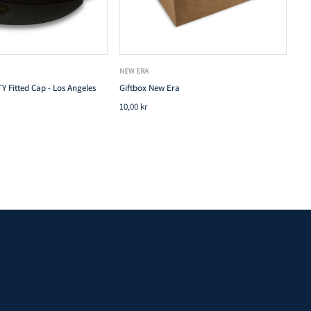
NEW ERA
Y Fitted Cap - Los Angeles
Giftbox New Era
10,00 kr