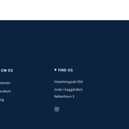
FIND OS
OM OS
Vesterbrogade 95H
storien
(inde i baggården)
avekort
København V
log
I
n
s
t