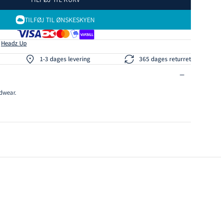
TILFØJ TIL ØNSKESKYEN
s
Headz Up
1-3 dages levering
365 dages returret
dwear.