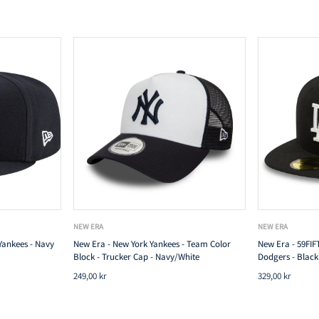
TILFØJ TIL KURV
NEW ERA
NEW ERA
Yankees - Navy
New Era - New York Yankees - Team Color
New Era - 59FIFT
Block - Trucker Cap - Navy/White
Dodgers - Black
249,00 kr
329,00 kr