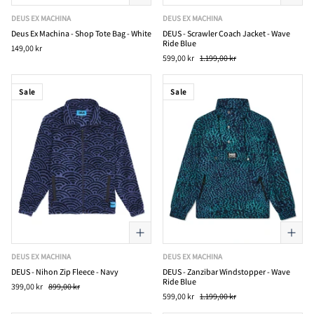
DEUS EX MACHINA
DEUS EX MACHINA
Deus Ex Machina - Shop Tote Bag - White
DEUS - Scrawler Coach Jacket - Wave
Ride Blue
149,00 kr
599,00 kr
1.199,00 kr
Sale
Sale
DEUS EX MACHINA
DEUS EX MACHINA
DEUS - Nihon Zip Fleece - Navy
DEUS - Zanzibar Windstopper - Wave
Ride Blue
399,00 kr
899,00 kr
599,00 kr
1.199,00 kr