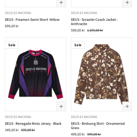
DEUS EX MACHINA
DEUS EX MACHINA
DEUS - Freamon Swim Short -Yellow
DEUS - Scrawler Coach Jacket -
Anthracite
699,00 kr
599,00 kr
1.199,00 kr
Sale
Sale
DEUS EX MACHINA
DEUS EX MACHINA
DEUS - Renegade Moto Jersey - Black
DEUS - Birdsong Shirt - Ornamental
Grass
349,00 kr
699,00 kr
499,00 kr
999,00 kr