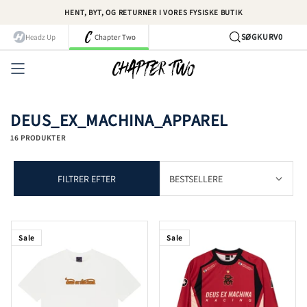
Spring
HENT, BYT, OG RETURNER I VORES FYSISKE BUTIK
til
indhold
SØG
KURV
0
Headz Up
Chapter Two
Kont
DEUS_EX_MACHINA_APPAREL
16 PRODUKTER
FILTRER EFTER
Sale
Sale