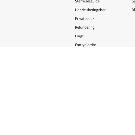
Størrelsesguide
G
Handelsbetingelser
B
Privatpolitik
Refundering
Fragt
Fortryd ordre
politik
Politik om beskyttelse af persondata
Servicevilkår
Leveringspolitik