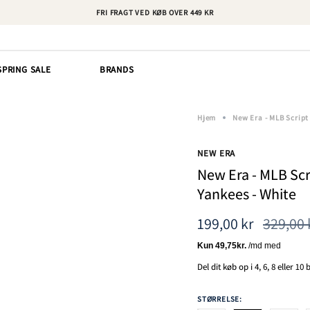
FRI FRAGT VED KØB OVER 449 KR
SPRING SALE
BRANDS
Hjem
New Era - MLB Script 
NEW ERA
New Era - MLB Scri
Yankees - White
Normal
199,00 kr
329,00 
pris
Del dit køb op i 4, 6, 8 eller 10
STØRRELSE: