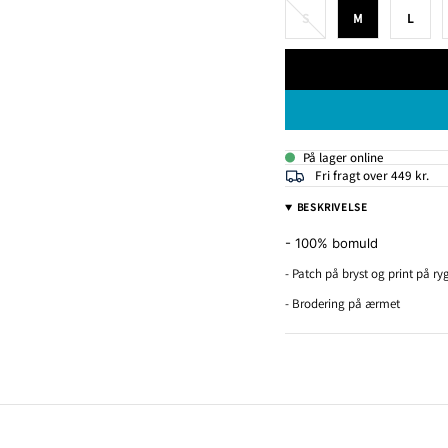
S
M
L
På lager online
Fri fragt over 449 kr.
BESKRIVELSE
- 100% bomuld
- Patch på bryst og print på r
- Brodering på ærmet