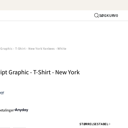
SØG
KURV
0
Konto
Graphic - T-Shirt - New York Yankees - White
pt Graphic - T-Shirt - New York
kr
 betalinger
STØRRELSESTABEL