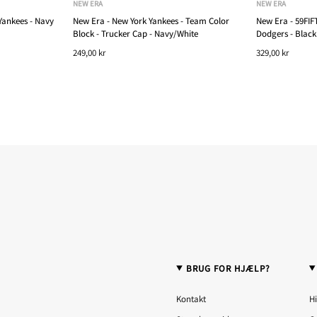
NEW ERA
NEW ERA
Yankees - Navy
New Era - New York Yankees - Team Color
New Era - 59FIFT
Block - Trucker Cap - Navy/White
Dodgers - Black
249,00 kr
329,00 kr
BRUG FOR HJÆLP?
Kontakt
Hi