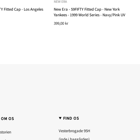
NEW ERA
Y Fitted Cap - Los Angeles
New Era - 59FIFTY Fitted Cap - New York
Yankees - 1999 World Series - Navy/Pink UV
399,00 kr
FIND OS
OM OS
Vesterbrogade 95H
storien
(inde i baggården)