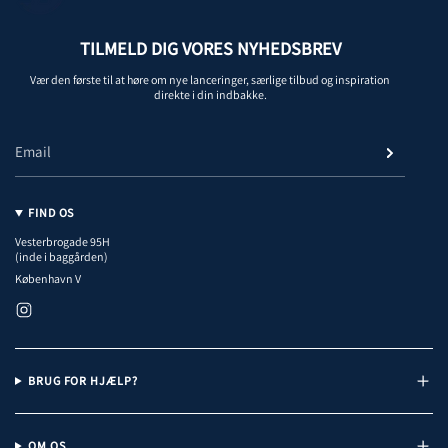
TILMELD DIG VORES NYHEDSBREV
Vær den første til at høre om nye lanceringer, særlige tilbud og inspiration
direkte i din indbakke.
FIND OS
Vesterbrogade 95H
(inde i baggården)
København V
I
n
s
t
a
BRUG FOR HJÆLP?
g
r
a
m
OM OS