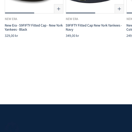
NEW ERA
NEW ERA
NEW
New Era - 59FIFTY Fitted Cap - New York
59FIFTY Fitted Cap New York Yankees -
New
Yankees - Black
Navy
Col
329,00 kr
349,00 kr
249