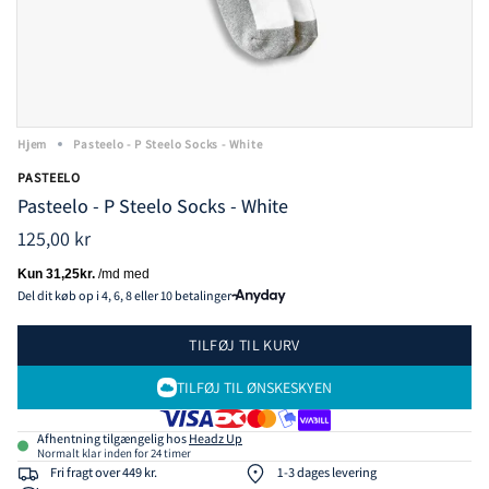
Hjem
Pasteelo - P Steelo Socks - White
PASTEELO
Pasteelo - P Steelo Socks - White
125,00 kr
Del dit køb op i 4, 6, 8 eller 10 betalinger
TILFØJ TIL KURV
TILFØJ TIL ØNSKESKYEN
Afhentning tilgængelig hos
Headz Up
Normalt klar inden for 24 timer
Fri fragt over 449 kr.
1-3 dages levering