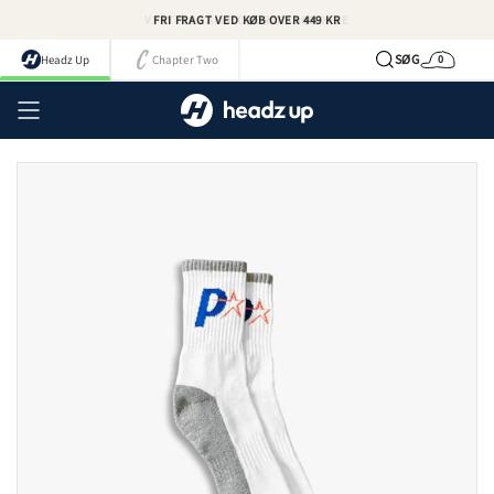
Spring
VI BYTTER ALLE ORDRER I 365 DAGE
FRI FRAGT VED KØB OVER 449 KR
til
indhold
SØG
Headz Up
Chapter Two
0
Kurv
Kont